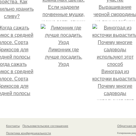
войства. Как
Если надоели
Выращивание
вильно хранить
почвенные мушки,
черной смородин
сливу?
нужно взять спички
на приусадебном
участке.
Выращивание
смородины на
Лимонник где
приусадебном
лучше посадить.
участке
огда сажать
Уход
икос в средней
Виноград из
олосе. Сорта
косточки вырастить
брикосов для
Почему многие
едней полосы
садоводы
используют этот
способ
Контакты
Пользовательское соглашение
Обратная св
Политика конфидециальности
Копирование раз