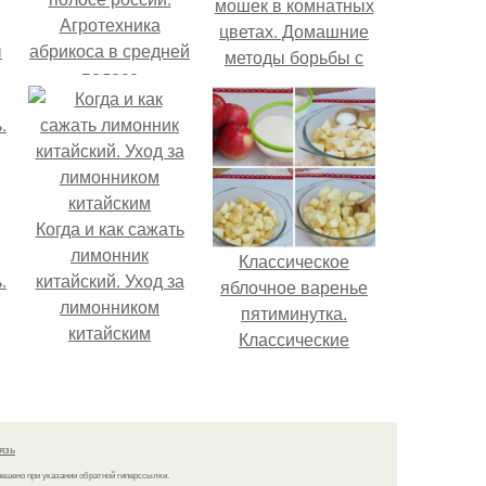
мошек в комнатных
Агротехника
цветах. Домашние
ы
абрикоса в средней
методы борьбы с
полосе
мошкой
Когда и как сажать
лимонник
Классическое
.
китайский. Уход за
яблочное варенье
лимонником
пятиминутка.
китайским
Классические
рецепты
«пятиминутки»
язь
решено при указании обратной гиперссылки.