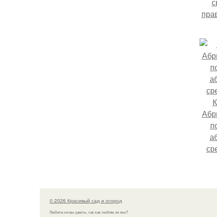
с
пра
К
Абр
п
а
ср
© 2026 Красивый сад и огород
Любите ли вы цветы, так как любим их мы?