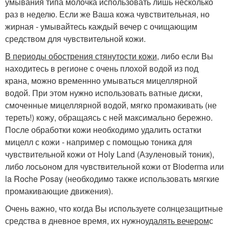
умывания типа молочка использовать лишь несколько
раз в неделю. Если же Ваша кожа чувствительная, но
жирная - умывайтесь каждый вечер с очищающим
средством для чувствительной кожи.
В периоды обострения стянутости кожи
, либо если Вы
находитесь в регионе с очень плохой водой из под
крана, можно временнно умываться мицеллярной
водой. При этом нужно использовать ватные диски,
смоченные мицеллярной водой, мягко промакивать (не
тереть!) кожу, обращаясь с ней максимально бережно.
После обработки кожи необходимо удалить остатки
мицелл с кожи - например с помощью тоника для
чувствительной кожи от Holy Land (Азуленовый тоник),
либо лосьоном для чувствительной кожи от Bioderma или
la Roche Pоsay (необходимо также использовать мягкие
промакивающие движения).
Очень важно, что когда Вы используете солнцезащитные
средства в дневное время, их нужно
удалять вечером
с