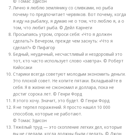
© Томас Эдисон
Лично я люблю землянику со сливками, но рыба
почему-то предпочитает червяков. Вот почему, когда
я иду на рыбалку, я думаю не о том, что люблю я, а о
том, что любит рыба. © Дейл Карнеги
Просыпаясь утром, спроси себя: «Что я должен
сделать?» Вечером, прежде чем заснуть: «Что я
сделал?» © Пифагор
Бедный, неудачный, несчастливый и нездоровый это
тот, кто часто использует слово «завтра». © Роберт
Кийосаки
Старики всегда советуют молодым экономить деньги.
Это плохой совет. Не копите пятаки. Вкладывайте в
себя. Я в жизни не сэкономил и доллара, пока не
достиг сорока лет. © Генри Форд
Я этого хочу. Значит, это будет. © Генри Форд
Я не терпел поражений. Я просто нашёл 10 000
способов, которые не работают.
© Томас Эдисон
Тяжёлый труд — это скопление легких дел, которые
вы не сделали, когда должны были сделать. © Джон