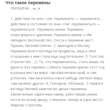
Что такое перемены
ПЕРЕМЕ́НА , -ы, ж.
1. Действие по знач. глаг. переменить — переменять ;
действие и состояние по знач. глаг. перемениться —
переменяться . Перемена жизни. Перемена
атмосферного давления. Перемена имени. □ Им
овладело беспокойство, Охота к перемене мест.
Пушкин, Евгений Онегин . С приездом в Москву
перемена моего взгляда на предметы, лица и свое
отношение к ним стала еще ощутительнее. Л. Толстой,
Отрочество . || То, что переменилось, стало иным. На
фронте без перемен. □ Много перемен принес этот год
в разных местах мира: там взволновал край, а там
успокоил; там закатилось какое-нибудь светило мира,
там засияло другое. И. Гончаров, Обломов . С первого
взгляда Матвей заметил во дворе перемены.
Заключенные одиночных камер, работавшие ранее
почти во всему двору, стянулись теперь в одно место.
Марков, Строговы.