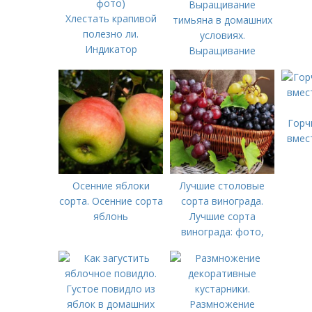
Выращивание
Хлестать крапивой
тимьяна в домашних
полезно ли.
условиях.
Индикатор
Выращивание
плодородия: почему
тимьяна
не стоит спешить
избавляться от
зарослей крапивы? (4
Горч
фото)
вмес
Осенние яблоки
Лучшие столовые
сорта. Осенние сорта
сорта винограда.
яблонь
Лучшие сорта
винограда: фото,
названия и описания
(каталог)
Размножение