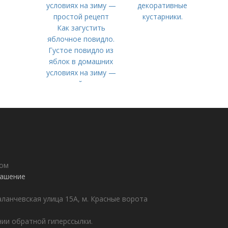
декоративные
кустарники.
Как загустить
яблочное повидло.
Густое повидло из
яблок в домашних
условиях на зиму —
простой рецепт
дом
лашение
аланчевская улица 15А, м. Красные ворота
ии обратной гиперссылки.