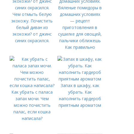
Чем отмыть белую
экокожу. Почистить
белый диван из
экокожи? от джинс
синих окрасился.
Как правильно
хранить вяленые
помидоры в
домашних условиях.
Вяленые помидоры в
домашних условиях
Запах в шкафу, как
— рецепт
Как убрать с паласа
убрать. Как
приготовления в
запах мочи. Чем
наполнить гардероб
сушилке для овощей,
можно почистить
приятным ароматом
пальчики оближешь
палас, если кошка
написала?