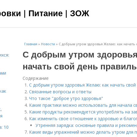
овки | Питание | ЗОЖ
Главная
»
Новости
»
С добрым утром здоровья Желаю: как начать
С добрым утром здоровья
ихся:
начать свой день правил
ами
Содержание
С добрым утром здоровья Желаю: как начать свой
как
Связанные вопросы и ответы
Что такое "доброе утро здоровья"
Какие практики можно использовать для начала с
,
Какие продукты рекомендуется употреблять на за
ня
Как изменить свое отношение к здоровью и благ
Утренняя зарядка: основные правила и рекоме
: 10
Какие виды упражнений можно делать утром для 