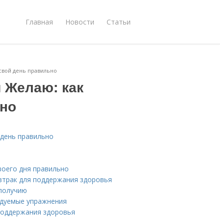
Главная
Новости
Статьи
 свой день правильно
 Желаю: как
ьно
 день правильно
воего дня правильно
втрак для поддержания здоровья
ополучию
ндуемые упражнения
поддержания здоровья