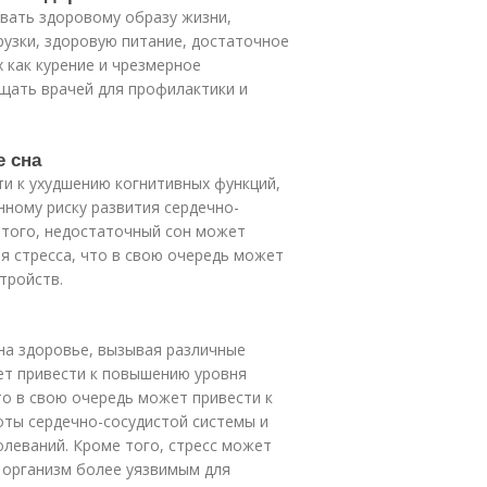
вать здоровому образу жизни,
рузки, здоровую питание, достаточное
х как курение и чрезмерное
щать врачей для профилактики и
е сна
и к ухудшению когнитивных функций,
нному риску развития сердечно-
 того, недостаточный сон может
я стресса, что в свою очередь может
тройств.
на здоровье, вызывая различные
ет привести к повышению уровня
что в свою очередь может привести к
ты сердечно-сосудистой системы и
леваний. Кроме того, стресс может
 организм более уязвимым для