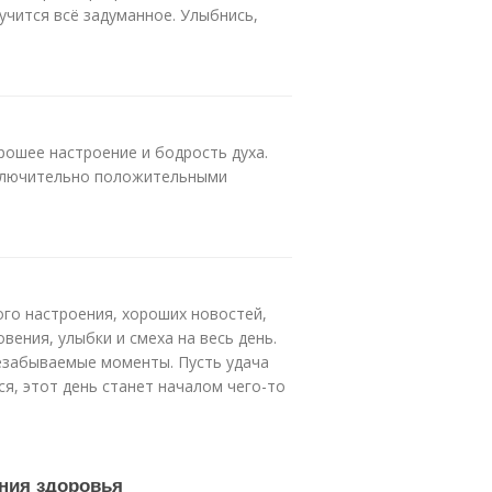
учится всё задуманное. Улыбнись,
рошее настроение и бодрость духа.
сключительно положительными
ого настроения, хороших новостей,
ения, улыбки и смеха на весь день.
незабываемые моменты. Пусть удача
ся, этот день станет началом чего-то
ния здоровья