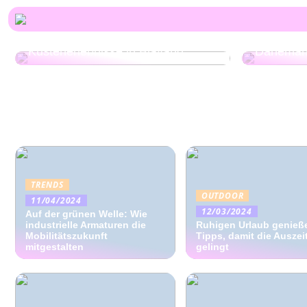
Die führe
Jahreszeitenunabhängige
Ferienhau
Küstenerlebnisse in Blåvand
Dänemar
TRENDS
OUTDOOR
11/04/2024
12/03/2024
Auf der grünen Welle: Wie
industrielle Armaturen die
Ruhigen Urlaub genieß
Mobilitätszukunft
Tipps, damit die Auszei
mitgestalten
gelingt