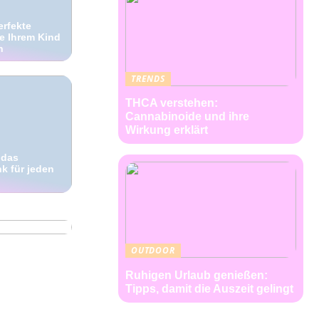
erfekte
ie Ihrem Kind
n
TRENDS
THCA verstehen:
Cannabinoide und ihre
Wirkung erklärt
 das
k für jeden
für sie –
en für das
OUTDOOR
Ruhigen Urlaub genießen:
Tipps, damit die Auszeit gelingt