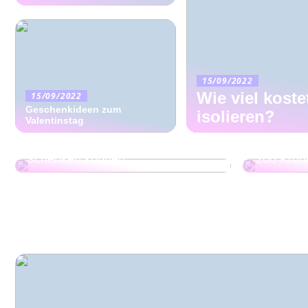
15/09/2022
Wie viel koste
15/09/2022
Geschenkideen zum
isolieren?
Valentinstag
Finden Sie das perfekte
Gute Idee
Spielzeug, das Sie Ihrem Kind
Weihnach
schenken können
200 Kron