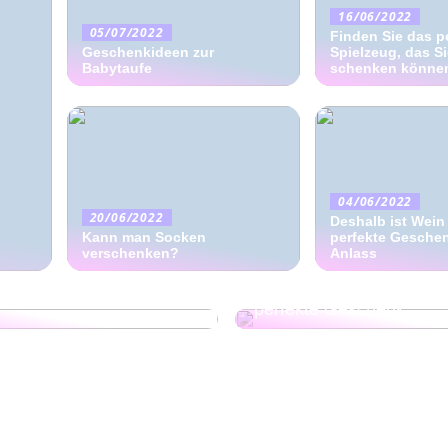
16/06/2022
05/07/2022
Finden Sie das p
Geschenkideen zur
Spielzeug, das S
Babytaufe
schenken könne
04/06/2022
20/06/2022
Deshalb ist Wein
Kann man Socken
perfekte Geschen
verschenken?
Anlass
Dann ist Geschenkezeit 
 Sie das Geschenk für
lassen Sie sich inspirier
perfekte Geschenk