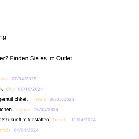
ing
r? Finden Sie es im Outlet
ends
07/04/2025
City
06/10/2024
rk
Trends
06/05/2024
gemütlichkeit
Trends
16/04/2024
buchen
Trends
11/04/2024
ätszukunft mitgestalten
rends
04/04/2024