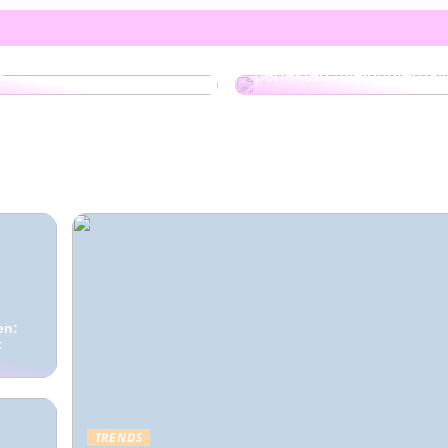
nde Plattform für
serlebnisse in
Alleskönner für Ihre Fei
k
perfekten Alleinunterhal
en:
t
TRENDS