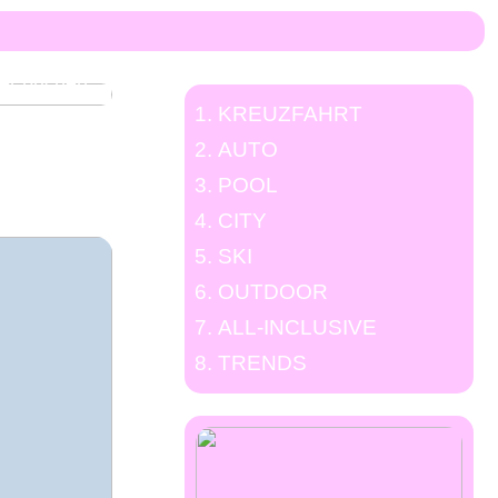
er: Den
ter buchen
KREUZFAHRT
AUTO
POOL
CITY
SKI
OUTDOOR
ALL-INCLUSIVE
TRENDS