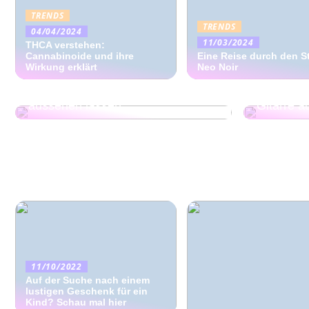
TRENDS
TRENDS
04/04/2024
11/03/2024
THCA verstehen:
Cannabinoide und ihre
Eine Reise durch den St
Wirkung erklärt
Neo Noir
Die neuesten Modetrends von
Neo Noir, die Sie elegant
So wählen
aussehen lassen
Gitarre a
11/10/2022
Auf der Suche nach einem
lustigen Geschenk für ein
Kind? Schau mal hier