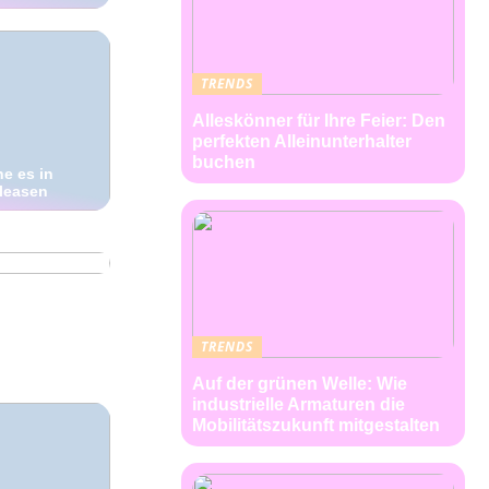
TRENDS
Alleskönner für Ihre Feier: Den
perfekten Alleinunterhalter
buchen
e es in
 leasen
nehmen
TRENDS
Auf der grünen Welle: Wie
industrielle Armaturen die
Mobilitätszukunft mitgestalten