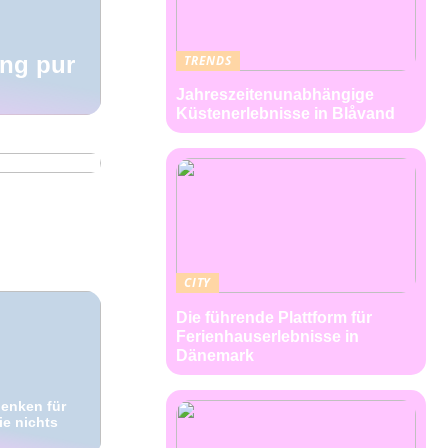
ng pur
TRENDS
Jahreszeitenunabhängige
Küstenerlebnisse in Blåvand
CITY
Die führende Plattform für
Ferienhauserlebnisse in
Dänemark
henken für
e nichts