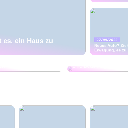
t es, ein Haus zu
27/08/2022
Neues Auto? Zieh
Erwägung, es zu
n für
tsgeschenke für unter
Deshalb müssen Unter
en
eine Beachflag haben